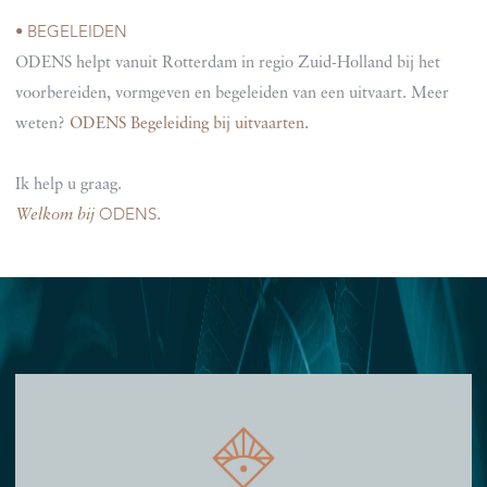
BEGELEIDEN
•
ODENS helpt vanuit Rotterdam in regio Zuid-Holland bij het
voorbereiden, vormgeven en begeleiden van een uitvaart. Meer
weten?
ODENS Begeleiding bij uitvaarten.
Ik help u graag.
ODENS
Welkom bij
.