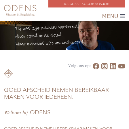
BEL GERUST KATJA
06 18 45 44 03
‘Hij had zijn uitvaart voorbereid.
Alles stond in de cloud.
Maar niemand wist het wachtwoord...’
GOED AFSCHEID NEMEN BEREIKBAAR
MAKEN VOOR IEDEREEN.
ODENS.
Welkom bij
GOED AFSCHEID NEMEN BEREIKBAAR MAKEN VOOR